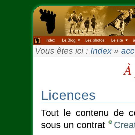
Index
Le Blog
Les photos
Le site
à
Vous êtes ici :
Index
»
acc
À
Licences
Tout le contenu de ce
sous un contrat
Crea