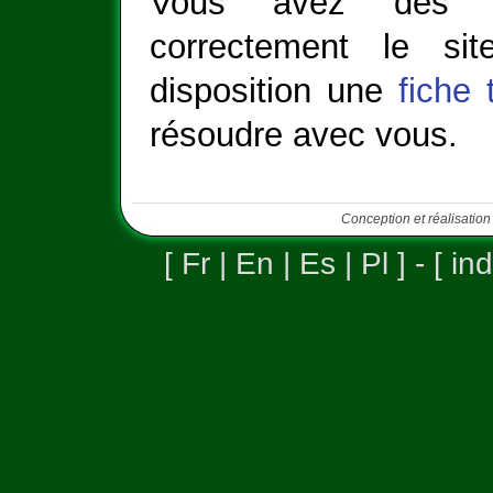
Vous avez des pr
correctement le s
disposition une
fiche 
résoudre avec vous.
Conception et réalisation
[
Fr
|
En
|
Es
|
Pl
] - [
in