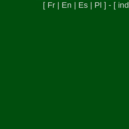
[
Fr
|
En
|
Es
|
Pl
] - [
in