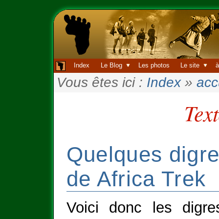
Index
Le Blog
Les photos
Le site
à
Vous êtes ici :
Index
»
acc
Tex
Quelques digre
de Africa Trek
Voici donc les digr