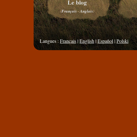
Le blog
(
Français
-
Anglais
)
Langues :
Français
|
English
|
Español
|
Polski